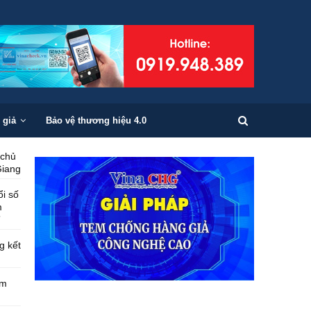
 giả
Bảo vệ thương hiệu 4.0
 chủ
Giang
i số
m
”
g kết
ểm