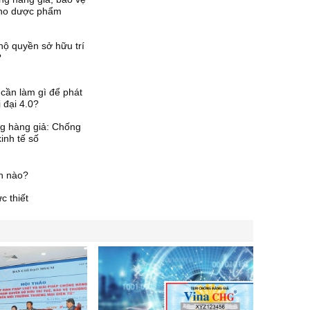
cho dược phẩm
hộ quyền sở hữu trí
?
cần làm gì để phát
i đại 4.0?
g hàng giả: Chống
kinh tế số
h nào?
c thiết