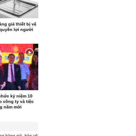
g giả thiết bị vệ
 quyền lợi người
chức kỷ niệm 10
 công ty và tiệc
ng năm mới
g hàng giả, bảo vệ