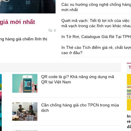
Các xu hướng công nghệ chống hàng
mới nhất
Quét mã vạch: Tiết lộ lợi ích của việc
giả mới nhất
mã vạch trong các lĩnh vực khác nha
0
In Tờ Rơi, Catalogue Giá Rẻ Tại TP
 hàng giả chiếm lĩnh thị
In Thẻ cào Tích điểm giá rẻ, chất lư
cao ở đâu?
T
QR code là gì? Khả năng ứng dụng mã
QR tại Việt Nam
Cần chống hàng giả cho TPCN trong mùa
dịch
In
rẻ
đ