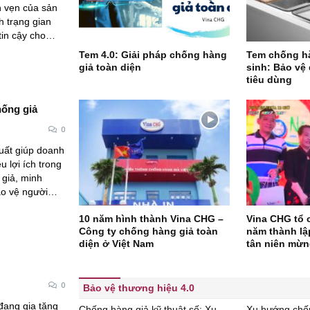
 vẹn của sản
h trạng gian
 tin cậy cho…
Tem 4.0: Giải pháp chống hàng
Tem chống hàn
giả toàn diện
sinh: Bảo vệ
tiêu dùng
hống giả
0
uất giúp doanh
u lợi ích trong
 giả, minh
ảo vệ người…
10 năm hình thành Vina CHG –
Vina CHG tổ 
Công ty chống hàng giả toàn
năm thành lập
diện ở Việt Nam
tân niên mừ
0
Bảo vệ thương hiệu 4.0
đang gia tăng
Chống hàng giả kỹ thuật số: Xu
Xu hướng chốn