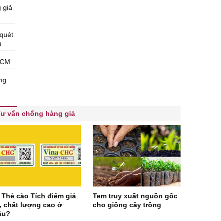
 giả
 quét
u
HCM
ợng
ư vấn chống hàng giả
 Thẻ cào Tích điểm giá
Tem truy xuất nguồn gốc
, chất lượng cao ở
cho giống cây trồng
âu?