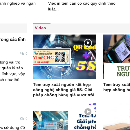
anh nghiệp và ngăn
Việc in tem cần có các quy định theo
luật…
Video
rong các lĩnh
0
óng vai trò
c quản lý sản
lĩnh vực, vậy
 ích như thế…
Tem truy xuất nguồn kết hợp
Tem truy xuấ
công nghệ chống giả 5S: Giải
hợp chống h
pháp chống hàng giả vượt trội
0
c sử dụng để