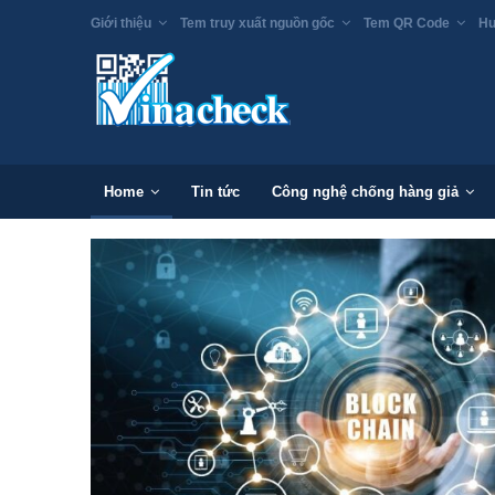
Giới thiệu
Tem truy xuất nguồn gốc
Tem QR Code
Hư
Home
Tin tức
Công nghệ chống hàng giả