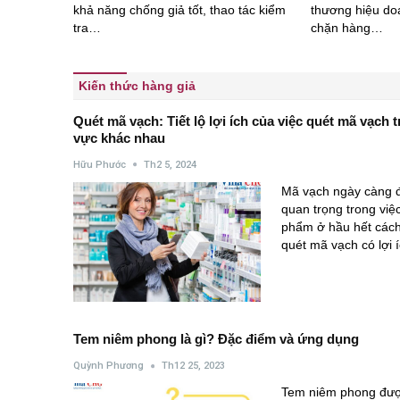
khả năng chống giả tốt, thao tác kiểm
thương hiệu do
tra…
chặn hàng…
Kiến thức hàng giả
Quét mã vạch: Tiết lộ lợi ích của việc quét mã vạch t
vực khác nhau
Hữu Phước
Th2 5, 2024
Mã vạch ngày càng đ
quan trọng trong việ
phẩm ở hầu hết cách 
quét mã vạch có lợi
Tem niêm phong là gì? Đặc điểm và ứng dụng
Quỳnh Phương
Th12 25, 2023
Tem niêm phong đượ