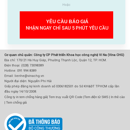
Hoặc
YÊU CẦU BÁO GIÁ
NHẬN NGAY CHỈ SAU 5 PHÚT YÊU CẦU
Cơ quan chủ quản: Công ty CP Phát triển Khoa học công nghệ Vi Na (Vina CHG)
Địa chỉ: 170/21 Hà Huy Giáp, Phường Thạnh Lộc, Quận 12, TP. HCM.
Điện thoại: (028) 73098389
Hotline: 091 994 8389
Email: lienhe@vinachg.vn
Người đại diện: Nguyễn Phi Hải
Giấy phép đăng ký kinh doanh số 0306182501 do Sở KH&ĐT TPHCM cấp lần
đầu ngày 14/10/2008.
Công ty in tem chống hàng giả
|
Tem truy xuất QR Code
|
Tem điện tử SMS
|
In thẻ cào
|
Tem chống giả