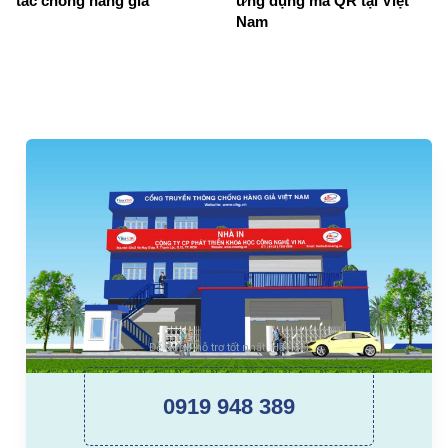
tác chống hàng giả
ứng dụng mã QR tại Việt
Nam
Để được hỗ trợ tốt nhất. Hãy gọi
0919 948 389