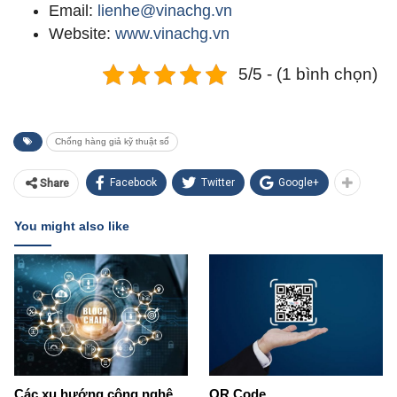
Email:
lienhe@vinachg.vn
Website:
www.vinachg.vn
5/5 - (1 bình chọn)
Chống hàng giả kỹ thuật số
Facebook
Twitter
Google+
Share
You might also like
Các xu hướng công nghệ
QR Code