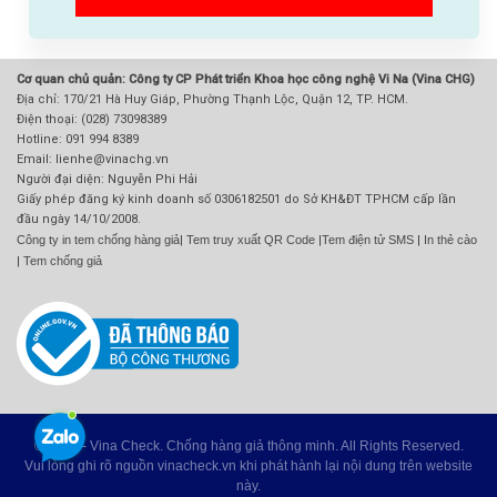
Cơ quan chủ quản: Công ty CP Phát triển Khoa học công nghệ Vi Na (Vina CHG)
Địa chỉ: 170/21 Hà Huy Giáp, Phường Thạnh Lộc, Quận 12, TP. HCM.
Điện thoại: (028) 73098389
Hotline: 091 994 8389
Email: lienhe@vinachg.vn
Người đại diện: Nguyễn Phi Hải
Giấy phép đăng ký kinh doanh số 0306182501 do Sở KH&ĐT TPHCM cấp lần
đầu ngày 14/10/2008.
Công ty in tem chống hàng giả
|
Tem truy xuất QR Code
|
Tem điện tử SMS
|
In thẻ cào
|
Tem chống giả
© 2026 - Vina Check. Chống hàng giả thông minh. All Rights Reserved.
Vui lòng ghi rõ nguồn
vinacheck.vn
khi phát hành lại nội dung trên website
này.