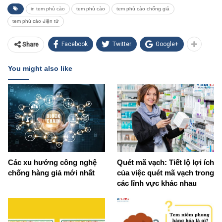
in tem phủ cào
tem phủ cào
tem phủ cào chống giả
tem phủ cào điện tử
Facebook
Twitter
Google+
Share
You might also like
Các xu hướng công nghệ
Quét mã vạch: Tiết lộ lợi ích
chống hàng giả mới nhất
của việc quét mã vạch trong
các lĩnh vực khác nhau