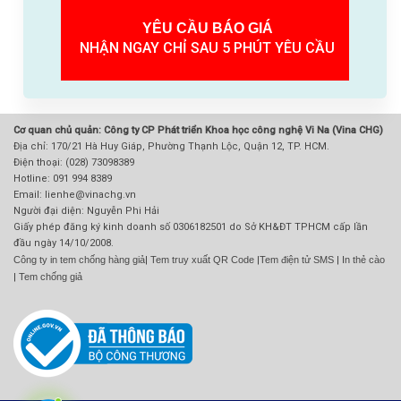
YÊU CẦU BÁO GIÁ
NHẬN NGAY CHỈ SAU 5 PHÚT YÊU CẦU
Cơ quan chủ quản: Công ty CP Phát triển Khoa học công nghệ Vi Na (Vina CHG)
Địa chỉ: 170/21 Hà Huy Giáp, Phường Thạnh Lộc, Quận 12, TP. HCM.
Điện thoại: (028) 73098389
Hotline: 091 994 8389
Email: lienhe@vinachg.vn
Người đại diện: Nguyễn Phi Hải
Giấy phép đăng ký kinh doanh số 0306182501 do Sở KH&ĐT TPHCM cấp lần
đầu ngày 14/10/2008.
Công ty in tem chống hàng giả
|
Tem truy xuất QR Code
|
Tem điện tử SMS
|
In thẻ cào
|
Tem chống giả