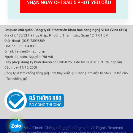
NHẬN NGAY CHỈ SAU 5 PHÚT YÊU CẦU
Cơ quan chủ quản: Công ty CP Phát triển Khoa học công nghệ Vi Na (Vina CHG)
Địa chỉ: 170/21 Hà Huy Giáp, Phường Thạnh Lộc, Quận 12, TP. HCM.
Điện thoại: (028) 73098389
Hotline: 091 994 8389
Email: lienhe@vinachg.vn
Người đại diện: Nguyễn Phi Hải
Giấy phép đăng ký kinh doanh số 0306182501 do Sở KH&ĐT TPHCM cấp lần
đầu ngày 14/10/2008.
Công ty in tem chống hàng giả
|
Tem truy xuất QR Code
|
Tem điện tử SMS
|
In thẻ cào
|
Tem chống giả
© 2026 - Vina Check. Chống hàng giả thông minh. All Rights Reserved.