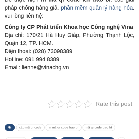
pháp chống hàng giả,
phần mềm quản lý hàng hóa
,
vui lòng liên hệ:
Công ty CP Phát triển Khoa học Công nghệ Vina
Địa chỉ: 170/21 Hà Huy Giáp, Phường Thạnh Lộc,
Quận 12, TP. HCM.
Điện thoại: (028) 73098389
Hotline: 091 994 8389
Email: lienhe@vinachg.vn
Rate this post
cấp mã qr code
in mã qr code bao bì
mã qr code bao bì