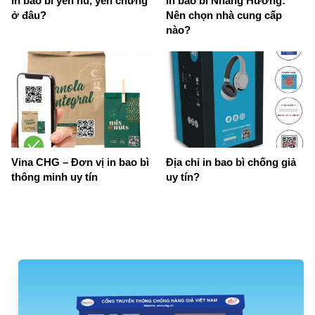
In bao bì yến hũ, yến chưng
In bao bì Nhang Hương:
ở đâu?
Nên chọn nhà cung cấp
nào?
Vina CHG – Đơn vị in bao bì
Địa chỉ in bao bì chống giả
thông minh uy tín
uy tín?