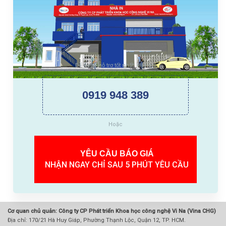
Để được hỗ trợ tốt nhất. Hãy gọi
0919 948 389
Hoặc
YÊU CẦU BÁO GIÁ
NHẬN NGAY CHỈ SAU 5 PHÚT YÊU CẦU
Cơ quan chủ quản: Công ty CP Phát triển Khoa học công nghệ Vi Na (Vina CHG)
Địa chỉ: 170/21 Hà Huy Giáp, Phường Thạnh Lộc, Quận 12, TP. HCM.