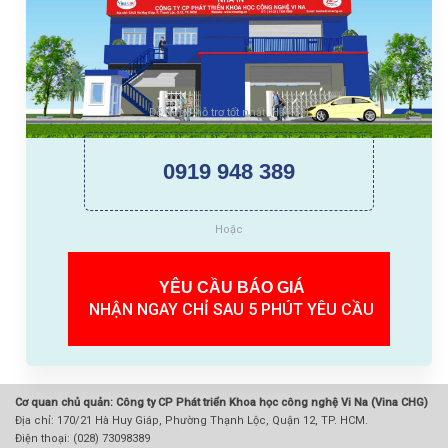
Để được hỗ trợ tốt nhất. Hãy gọi
0919 948 389
Hoặc
YÊU CẦU BÁO GIÁ
NHẬN NGAY CHỈ SAU 5 PHÚT YÊU CẦU
Cơ quan chủ quản: Công ty CP Phát triển Khoa học công nghệ Vi Na (Vina CHG)
Địa chỉ: 170/21 Hà Huy Giáp, Phường Thạnh Lộc, Quận 12, TP. HCM.
Điện thoại: (028) 73098389