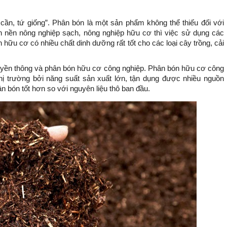
ần, tứ giống”. Phân bón là một sản phẩm không thể thiếu đối với
 nền nông nghiệp sạch, nông nghiệp hữu cơ thì việc sử dụng các
ữu cơ có nhiều chất dinh dưỡng rất tốt cho các loại cây trồng, cải
uyền thông và phân bón hữu cơ công nghiệp. Phân bón hữu cơ công
hị trường bởi năng suất sản xuất lớn, tận dụng được nhiều nguồn
n bón tốt hơn so với nguyên liệu thô ban đầu.