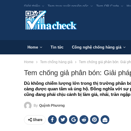
Giới thiệu
Tem truy xuất nguồn gốc
Tem QR Code
Hư
Home
Tin tức
Công nghệ chống hàng giả
Home
Tem chống hàng giả
Tem chống giả phân bón: Giải p
Tem chống giả phân bón: Giải phá
Dù không chiếm lượng lớn trong thị trường phân b
càng được quan tâm và ủng hộ. Đồng nghĩa với sự 
cũng đang phải chịu cảnh bị làm giả, nhái, tràn ngập
By
Quỳnh Phương
Share