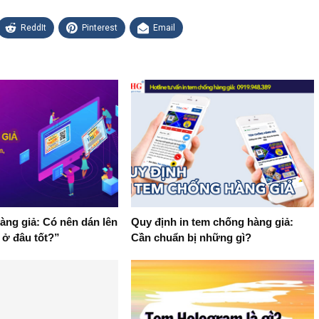
ReddIt
Pinterest
Email
ng giả: Có nên dán lên
Quy định in tem chống hàng giả:
 ở đâu tốt?”
Cần chuẩn bị những gì?