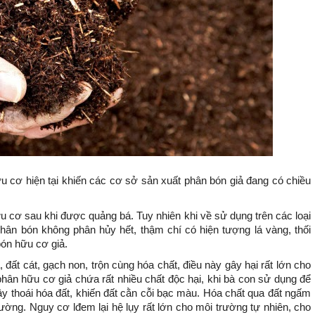
 cơ hiện tại khiến các cơ sở sản xuất phân bón giả đang có chiều
u cơ sau khi được quảng bá. Tuy nhiên khi về sử dụng trên các loại
hân bón không phân hủy hết, thậm chí có hiện tượng lá vàng, thối
ón hữu cơ giả.
ất cát, gạch non, trộn cùng hóa chất, điều này gây hại rất lớn cho
hân hữu cơ giả chứa rất nhiều chất độc hại, khi bà con sử dụng để
ây thoái hóa đất, khiến đất cằn cỗi bạc màu. Hóa chất qua đất ngấm
ng. Nguy cơ lđem lại hệ lụy rất lớn cho môi trường tự nhiên, cho