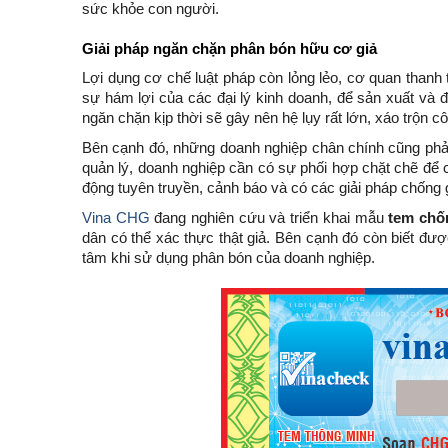
sức khỏe con người.
Giải pháp ngăn chặn phân bón hữu cơ giả
Lợi dụng cơ chế luật pháp còn lỏng lẻo, cơ quan thanh t
sự hám lợi của các đại lý kinh doanh, để sản xuất và
ngăn chặn kịp thời sẽ gây nên hệ lụy rất lớn, xáo trộn cô
Bên cạnh đó, những doanh nghiệp chân chính cũng phải
quản lý, doanh nghiệp cần có sự phối hợp chặt chẽ để 
động tuyên truyền, cảnh báo và có các giải pháp chống gi
Vina CHG
đang nghiên cứu và triển khai mẫu
tem chố
dân có thể xác thực thật giả. Bên cạnh đó còn biết đư
tâm khi sử dụng phân bón của doanh nghiệp.