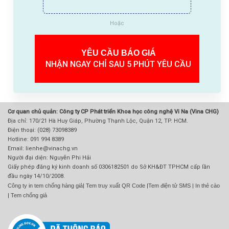
Hoặc
YÊU CẦU BÁO GIÁ
NHẬN NGAY CHỈ SAU 5 PHÚT YÊU CẦU
Cơ quan chủ quản: Công ty CP Phát triển Khoa học công nghệ Vi Na (Vina CHG)
Địa chỉ: 170/21 Hà Huy Giáp, Phường Thạnh Lộc, Quận 12, TP. HCM.
Điện thoại: (028) 73098389
Hotline: 091 994 8389
Email: lienhe@vinachg.vn
Người đại diện: Nguyễn Phi Hải
Giấy phép đăng ký kinh doanh số 0306182501 do Sở KH&ĐT TPHCM cấp lần
đầu ngày 14/10/2008.
Công ty in tem chống hàng giả
|
Tem truy xuất QR Code
|
Tem điện tử SMS
|
In thẻ cào
|
Tem chống giả