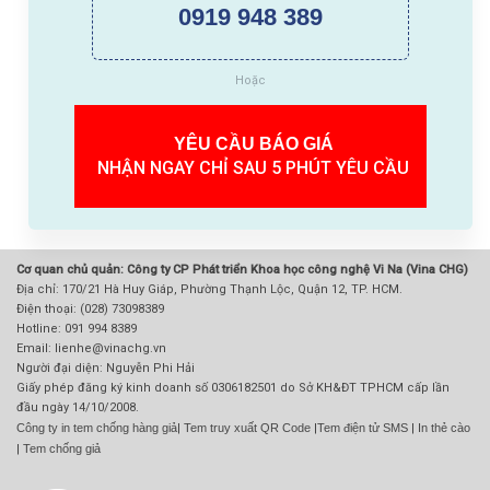
0919 948 389
Hoặc
YÊU CẦU BÁO GIÁ
NHẬN NGAY CHỈ SAU 5 PHÚT YÊU CẦU
Cơ quan chủ quản: Công ty CP Phát triển Khoa học công nghệ Vi Na (Vina CHG)
Địa chỉ: 170/21 Hà Huy Giáp, Phường Thạnh Lộc, Quận 12, TP. HCM.
Điện thoại: (028) 73098389
Hotline: 091 994 8389
Email: lienhe@vinachg.vn
Người đại diện: Nguyễn Phi Hải
Giấy phép đăng ký kinh doanh số 0306182501 do Sở KH&ĐT TPHCM cấp lần
đầu ngày 14/10/2008.
Công ty in tem chống hàng giả
|
Tem truy xuất QR Code
|
Tem điện tử SMS
|
In thẻ cào
|
Tem chống giả